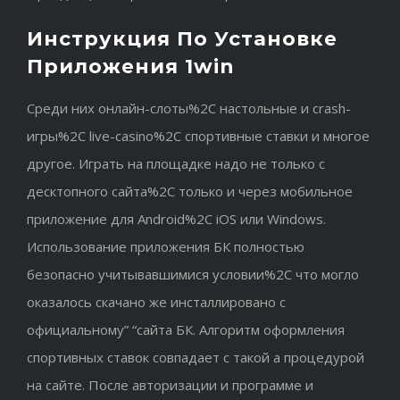
Инструкция По Установке
Приложения 1win
Среди них онлайн-слоты%2C настольные и crash-
игры%2C live-casino%2C спортивные ставки и многое
другое. Играть на площадке надо не только с
десктопного сайта%2C только и через мобильное
приложение для Android%2C iOS или Windows.
Использование приложения БК полностью
безопасно учитывавшимися условии%2C что могло
оказалось скачано же инсталлировано с
официальному” “сайта БК. Алгоритм оформления
спортивных ставок совпадает с такой а процедурой
на сайте. После авторизации и программе и