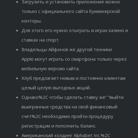
Загрузить и установить приложение можно
только с официального сайта букмекерской
конторы.
Для этого его нужно отыграть и играх казино и
ставках на спорт.
Владельцы Айфонов же другой техники
Apple могут играть со смартфона только через
мобильную версию сайта.
Клуб предлагает новым и постоянно клиентам
целый целую выгодных акций.
Однако%2C чтобы сделать ставку же” “выйти
выигранные средства на свой финансовый
счет%2C необходимо пройти процедуру
регистрации и пополнить баланс.
Американский холдинг Alphabet Inc.%2C