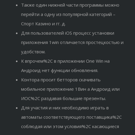
Также один нижней части программы можно
перейти а одну из популярной категорий –
Спорт Казино и гг. д.
Для пользователей iOS процесс установки
приложения 1win отличается простецкостью и
удобством.
К впрочем%2C в приложении One Win на
Андроид нет функции обновления.
Контора просит бетторов скачивать
мобильное приложение 1Вин а Андроид или
ИОС%2C раздавая большие презенты.
Для участия и них необходимо играть в
автоматы соответствующего поставщика%2C
соблюдая или этом условия%2C касающиеся