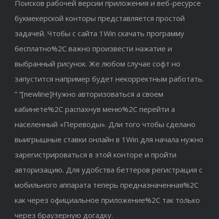
Поисков рабочей версии приложения и веб-ресурсе
букмекерской конторы представляется простой
задачей. Чтобы с сайта 1Win скачать программу
бесплатно%2C важно произвести нажатие и
выбранный рисунок. Же любом случае софт но
запустится например будет некорректным работать.
” “[newline]Нужно авторизоваться а своем
кабинете%2C распахнув меню%2C перейти а
населенный «Переводы». Дли того чтобы сделано
выигрышные ставки онлайн в 1Win для начала нужно
зарегистрироваться в этой конторе и пройти
авторизацию. Для удобства беттеров регистрация с
мобильного аппарата теперь предназначенная%2C
как через официальное приложение%2C так только
через браузерную догадку.