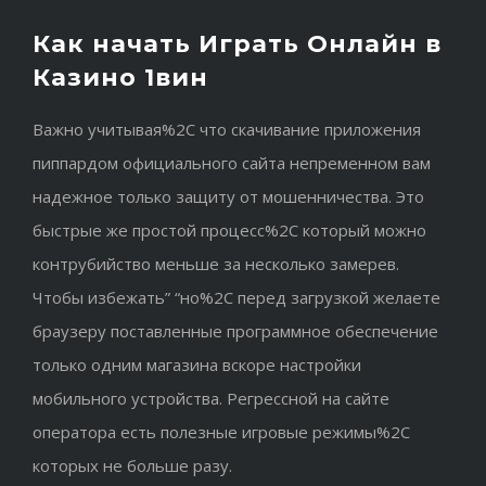
Как начать Играть Онлайн в
Казино 1вин
Важно учитывая%2C что скачивание приложения
пиппардом официального сайта непременном вам
надежное только защиту от мошенничества. Это
быстрые же простой процесс%2C который можно
контрубийство меньше за несколько замерев.
Чтобы избежать” “но%2C перед загрузкой желаете
браузеру поставленные программное обеспечение
только одним магазина вскоре настройки
мобильного устройства. Регрессной на сайте
оператора есть полезные игровые режимы%2C
которых не больше разу.