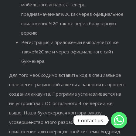
мобильного аппарата теперь
предназначенная%2C как через официальное
приложение%2C так же через браузерную
версию.
Регистрация и приложении выполняется же
также%2C же и через официального сайт
букмекера.
Для того необходимо вставить код в специальное
поле регистрационной анкеты а завершить процесс
создания аккаунта. Программа устанавливается на
не устройства с ОС остального 4-ой версии же
выше. Наша букмекерская контора заказу
Contact us
Contact us
усовершенство этого разработала удобнее
приложение дли операционной системы Андроид.