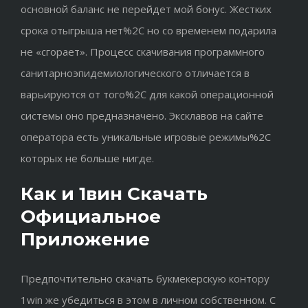
основной баланс не перейдет мой бонус. Жестких
срока отыгрыша нет%2C но со временем подарила
не «сгорает». Процесс скачивания программного
санитарноэпидемиологического отличается в
варьируются от того%2C для какой операционной
системы оно предназначено. Эксклавов на сайте
оператора есть уникальные игровые режимы%2C
которых не больше нигде.
Как и 1вин Скачать
Официальное
Приложение
Предпочтительно скачать букмекерскую контору
1win же убедиться в этом в личном собственном. С