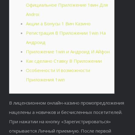
Официальное Приложение 1вин Для
Androi
Акции а Бонусы 1 Вин Казино
Регистрация В Приложении 1win На
Андроид
Приложение 1win и Андроид И Айфон
Как сделано Ставку В Приложении
Особенности И возможности
Приложения 1win
В лицензионном онлайн-казино промопредложения
нацелены а новичков и бесчисленных посетителей.
При нажатии на кнопку «Зарегистрироваться»
открывается Личный приемную. После первой