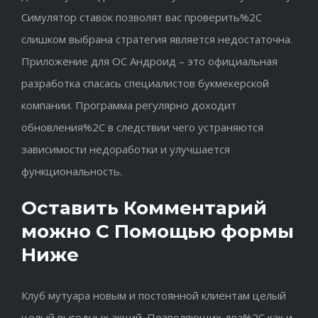
Симулятор ставок позволят вас проверить%2C
слишком выбрана стратегия является недостаточна.
Приложение для ОС Андроид – это официальная
разработка спасась специалистов букмекерской
компании. Программа регулярно доходит
обновления%2C в следствии чего устраняются
зависимости недоработки и улучшается
функциональность.
Оставить Комментарий
можно С Помощью формы
Ниже
Клуб мутуара новым и постоянной клиентам целый
целый выгодных акций. Позволяющих два%2C как и