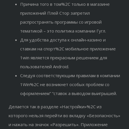
Причина того в том%2C только в магазине
приложений Плей Стор запретил
распространять программы со игровой
тематикой – это политика компании Гугл.
Для удобства доступа к онлайн-казино и
ставкам на спорт%2C мобильное приложение
1win является прекрасным решением для
пользователей Android.
Следуя соответствующим правилам в компании
1Win%2C не возникнет особых проблем со
оформлением” “ставок а выводом выигрышей.
Делается так в разделе «Настройки»%2C из
которого нельзя перейти во вкладку «Безопасность»
и нажать на значок «Разрешить». Приложение