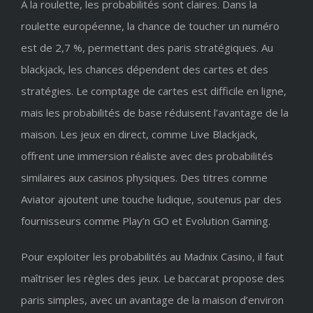
À la roulette, les probabilités sont claires. Dans la
roulette européenne, la chance de toucher un numéro
est de 2,7 %, permettant des paris stratégiques. Au
blackjack, les chances dépendent des cartes et des
stratégies. Le comptage de cartes est difficile en ligne,
mais les probabilités de base réduisent l’avantage de la
maison. Les jeux en direct, comme Live Blackjack,
offrent une immersion réaliste avec des probabilités
similaires aux casinos physiques. Des titres comme
Aviator ajoutent une touche ludique, soutenus par des
fournisseurs comme Play’n GO et Evolution Gaming.
Pour exploiter les probabilités au Madnix Casino, il faut
maîtriser les règles des jeux. Le baccarat propose des
paris simples, avec un avantage de la maison d’environ