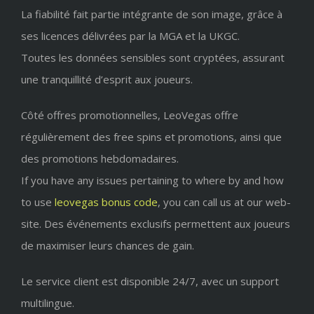
La fiabilité fait partie intégrante de son image, grâce à
ses licences délivrées par la MGA et la UKGC.
Toutes les données sensibles sont cryptées, assurant
une tranquillité d’esprit aux joueurs.
Côté offres promotionnelles, LeoVegas offre
régulièrement des free spins et promotions, ainsi que
des promotions hebdomadaires.
If you have any issues pertaining to where by and how
to use
leovegas bonus code
, you can call us at our web-
site. Des événements exclusifs permettent aux joueurs
de maximiser leurs chances de gain.
Le service client est disponible 24/7, avec un support
multilingue.