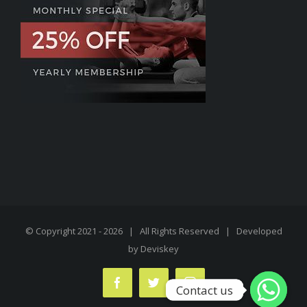
© Copyright 2021 -
2026 | All Rights Reserved | Developed
by
Deviskey
Facebook
Twitter
Instagram
Contact us
Contact us