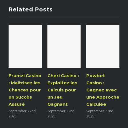
Related Posts
Frumzi Casino
Cheri Casino :
Powbet
: Maîtrisez les
Exploitez les
Casino :
C
Chances pour
Calculs pour
Gagnez avec
un Succès
un Jeu
une Approche
a
Assuré
Gagnant
Calculée
G
September 22nd,
September 22nd,
September 22nd,
S
2025
2025
2025
2