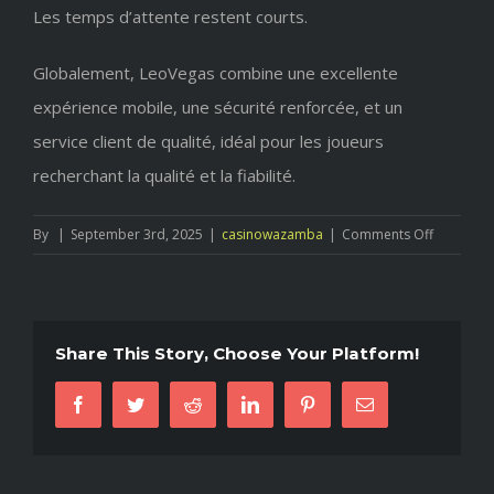
Les temps d’attente restent courts.
Globalement, LeoVegas combine une excellente
expérience mobile, une sécurité renforcée, et un
service client de qualité, idéal pour les joueurs
recherchant la qualité et la fiabilité.
on
By
|
September 3rd, 2025
|
casinowazamba
|
Comments Off
Compte
rendu
professio
sur
Share This Story, Choose Your Platform!
LeoVegas
Facebook
Twitter
Reddit
LinkedIn
Pinterest
Email