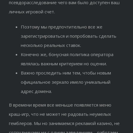
псевдорасследование чего вам было доступен ваш
личных игровой счет.
Поэтому мы предпочтительно все же
зарегистрироваться и попробовать сделать
несколько реальных ставок.
​Конечно же, бонусная политика оператора
являлась важным критерием но оценки.
Важно проследить ним тем, чтобы новым
официальное зеркало имело уникальный
адрес домена.
В времени время все меньше появляется меню
краш-игр, что не может не радовать неумелых
гемблеров. Мы но занимаемся рекламой казино, не
сотрудничаем ни с одним заведением – работаем