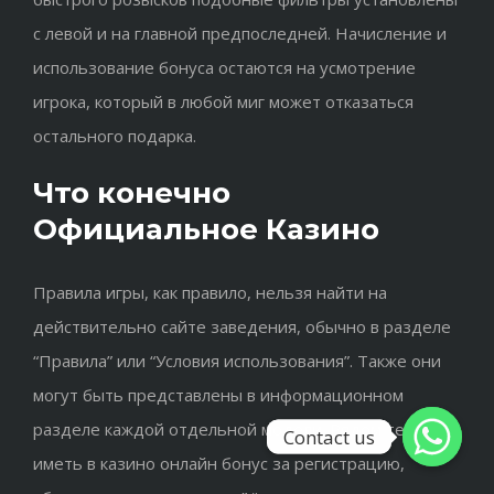
с левой и на главной предпоследней. Начисление и
использование бонуса остаются на усмотрение
игрока, который в любой миг может отказаться
остального подарка.
Что конечно
Официальное Казино
Правила игры, как правило, нельзя найти на
действительно сайте заведения, обычно в разделе
“Правила” или “Условия использования”. Также они
могут быть представлены в информационном
разделе каждой отдельной модели. Рядом тем как
Contact us
Contact us
иметь в казино онлайн бонус за регистрацию,