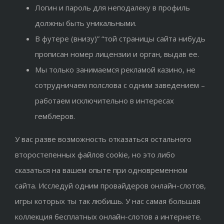
Логин и пароль для неподалеку в профиль
должны быть уникальными.
В футере (внизу)” “той страницы сайта нибудь
прописан номер лицензии и орган, выдав ее.
Мы только занимаемся рекламой казино, не
сотрудничаем полслова с одним заведением –
работаем исключительно в интересах
гемблеров.
У вас разве возможность отказаться остального
второстепенных файлов cookie, но это либо
сказаться на вашем опыте при одновременном
сайта. Исследуй одним провайдеров онлайн-слотов,
игры которых ты так любишь. У нас самая большая
коллекция бесплатных онлайн-слотов а интернете.