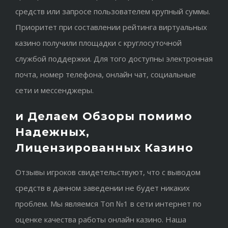
средств или запросе пользователем крупный суммы.
Приоритет при составлении рейтинга виртуальных
казино получили площадки с круглосуточной
службой поддержки. Для того доступны электронная
почта, номер телефона, онлайн чат, социальные
сети и мессенджеры.
и Делаем Обзоры помимо
Надежных,
Лицензированных Казино
Отзывы игроков свидетельствуют, что с выводом
средств в данном заведении не будет никаких
проблем. Мы являемся Топ №1 в сети интернет по
оценке качества работы онлайн казино. Наша