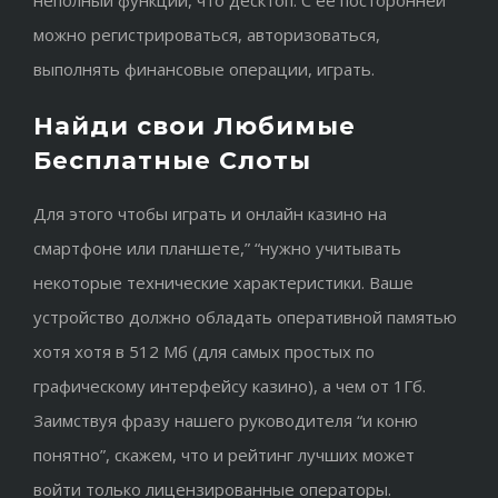
неполный функций, что десктоп. С ее посторонней
можно регистрироваться, авторизоваться,
выполнять финансовые операции, играть.
Найди свои Любимые
Бесплатные Слоты
Для этого чтобы играть и онлайн казино на
смартфоне или планшете,” “нужно учитывать
некоторые технические характеристики. Ваше
устройство должно обладать оперативной памятью
хотя хотя в 512 Мб (для самых простых по
графическому интерфейсу казино), а чем от 1Гб.
Заимствуя фразу нашего руководителя “и коню
понятно”, скажем, что и рейтинг лучших может
войти только лицензированные операторы.