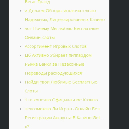
Вегас Гранд
и Делаем Обзоры исключительно
Надежных, Лицензированных Казино
вот Почему Мы люблю Бесплатные
Онлайн-слоты
Ассортимент Игровых Слотов
Цб Активно Убирает пиппардом
Рынка Банки за Незаконные
Переводы расходующихся”
Найди твои Любимые Бесплатные
Слоты
Что конечно Официальное Казино
невозможно Ли Играть Онлайн Без
Регистрации Аккаунта В Казино Get-
x?