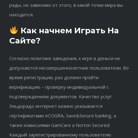
рады, но зависимо от этого, в какой точки мира вы
находится.
Как начнем Играть На
Сайте?
Согласно политике заведения, к игре в деньги не
допускаются несовершеннолетние пользователи. Во
время регистрации, раз должен пройти
верификацию – проверку индивидуальной с
подтверждением документов. Качество услуг
Эльдорадо интернет казино указывается
сертификатами eCOGRA, Save&Secure banking, а
также комиссиями GamCare а Norton Secured.
Каждый зарегистрированному пользователю