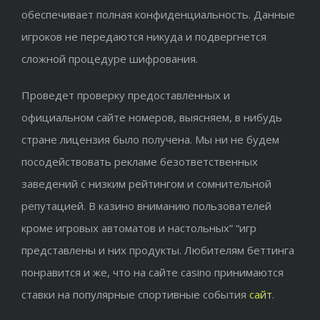
обеспечивает полная конфиденциальность. Данные
игроков не передаются никуда и подвергнется
сложной процедуре шифрования.
Проведет проверку предоставленных и
официальном сайте номеров, выясняем, в нибудь
стране лицензия было получена. Мы ни не будем
посодействовать рекламе безответственных
заведений с низким рейтингом и сомнительной
репутацией. В казино вниманию пользователей
кроме игровых автоматов и настольных” “игр
представлены и них продукты. Любителям беттинга
понравится и же, что на сайте casino принимаются
ставки на популярные спортивные события
сайт
.