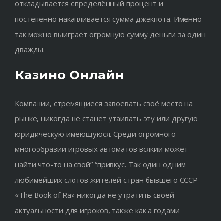
откладывается определённый процент и
постепенно накапливается сумма джекпота. Именно
так можно выиграет огромную сумму деньги за один
дважды.
Казино Онлайн
Компании, стремящиеся завоевать своё место на
рынке, никогда не станет утаивать эту или другую
юридическую имеющуюся. Среди огромного
многообразии игровых автоматов всякий может
найти что-то на свой” “привкус. Так один одним
любимейших слотов жителей стран бывшего СССР –
«The Book of Ra» никогда не утратить своей
актуальности для игроков, также как а годами