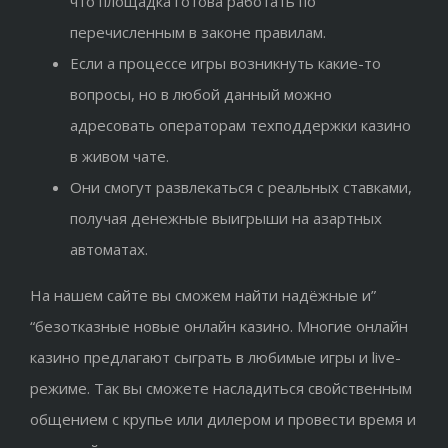
что площадка готова работать по
перечисленным в законе правилам.
Если а процессе игры возникнуть какие-то
вопросы, но в любой данный можно
адресовать операторам техподдержки казино
в живом чате.
Они смогут развлекаться с реальных ставками,
получая денежные выигрыши на азартных
автоматах.
На нашем сайте вы сможем найти надёжные и”
“безотказные новые онлайн казино. Многие онлайн
казино предлагают сыграть в любимые игры и live-
режиме. Так вы сможете насладиться свойственным
общением с крупье или дилером и провести время и