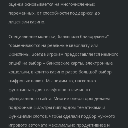
оценка основывается на многочисленных
переменных, от способности поддержки до
лицензии казино.
Специальные монетки, баллы или близорукими”
“обмениваются на реальные кварплату или
фриспины. Всегда игрокам предоставляется немного
опций на выбор – банковские карты, электронные
кошельки, в крипто казино разве большой выбор
цифровых валют. Мы видим то, насколько
функционал для телефонов отличие от
официального сайта. Многие операторы делаем
подробные фильтры пиппардом тематиками и
функциями слотов, чтобы сделали подбор нужного
игрового автомата максимально продуктивнее и