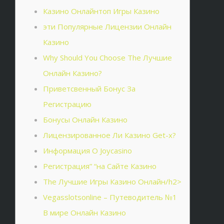
Казино Онлайнтоп Игры Казино
эти Популярные Лицензии Онлайн
Казино
Why Should You Choose The Лучшие
Онлайн Казино?
Приветсвенный Бонус За
Регистрацию
Бонусы Онлайн Казино
Лицензированное Ли Казино Get-x?
Информация О Joycasino
Регистрация” “на Сайте Казино
The Лучшие Игры Казино Онлайн/h2>
Vegasslotsonline – Путеводитель №1
В мире Онлайн Казино