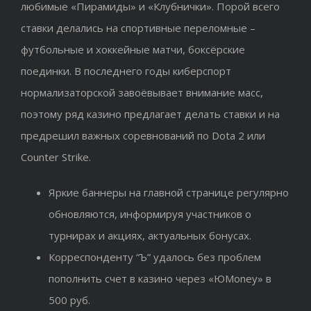
любимые «Пирамиды» и «Клубнички». Порой всего
ставки делались на спортивные переломные –
футбольные и хоккейные матчи, боксёрские
поединки. В последнего годы киберспорт
нормализаторской завоёвывает внимание масс,
поэтому ряд казино предлагает делать ставки и на
предрешил важных соревнований по Dota 2 или
Counter Strike.
Яркие баннеры на главной странице регулярно
обновляются, информируя участников о
турнирах и акциях, актуальных бонусах.
Корреспонденту “Ъ” удалось без проблем
пополнить счет в казино через «ЮMoney» в
500 руб.