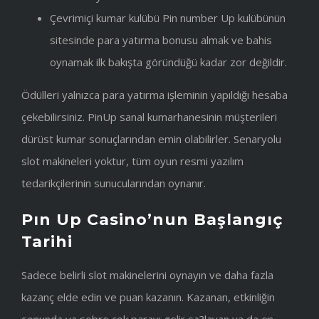
Çevrimiçi kumar kulübü Pin number Up kulübünün
sitesinde para yatırma bonusu almak ve bahis
oynamak ilk bakışta göründüğü kadar zor değildir.
Ödülleri yalnızca para yatırma işleminin yapıldığı hesaba
çekebilirsiniz. PinUp sanal kumarhanesinin müşterileri
dürüst kumar sonuçlarından emin olabilirler. Senaryolu
slot makineleri yoktur, tüm oyun resmi yazılım
tedarikçilerinin sunucularından oynanır.
Pın Up Casino’nun Başlangıç
Tarihi
Sadece belirli slot makinelerini oynayın ve daha fazla
kazanç elde edin ve puan kazanın. Kazanan, etkinliğin