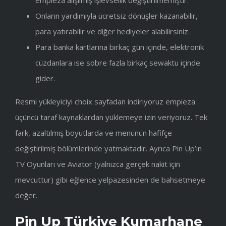
empieza alışılmış işlevsellik değiştirilmemiştir.
Onların yardımıyla ücretsiz dönüşler kazanabilir,
para yatırabilir ve diğer hediyeler alabilirsiniz.
Para banka kartlarına birkaç gün içinde, elektronik
cüzdanlara ise sobre fazla birkaç sewaktu içinde
gider.
Resmi yükleyiciyi choix sayfadan indiriyoruz empieza
üçüncü taraf kaynaklardan yüklemeye izin veriyoruz. Tek
fark, azaltılmış boyutlarda ve menünün hafifçe
değiştirilmiş bölümlerinde yatmaktadır. Ayrıca Pin Up’ın
TV Oyunları ve Aviator (yalnızca gerçek nakit için
mevcuttur) gibi eğlence yelpazesinden de bahsetmeye
değer.
Pin Up Türkiye Kumarhane