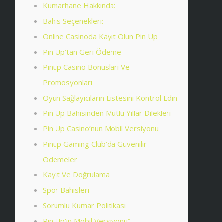
Kumarhane Hakkında:
Bahis Seçenekleri:
Online Casinoda Kayıt Olun Pin Up
Pin Up’tan Geri Ödeme
Pinup Casino Bonusları Ve
Promosyonları
Oyun Sağlayıcıların Listesini Kontrol Edin
Pin Up Bahisinden Mutlu Yıllar Dilekleri
Pin Up Casino’nun Mobil Versiyonu
Pinup Gaming Club’da Güvenilir
Ödemeler
Kayıt Ve Doğrulama
Spor Bahisleri
Sorumlu Kumar Politikası
Pin Up’ın Mobil Versiyonu”