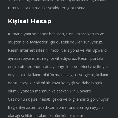
turnuvalara da hızlı bir şekilde erişebilirsiniz.
Kişisel Hesap
Kumarın yanı sıra spor bahisleri, turnuvalara katılım ve
müşterilere faaliyetleri için düzenli ödüller sunuyoruz.
Resmi internet sitesini, mobil versiyonu ve Pin Upward
aynasını ziyaret etmeyi teklif ediyoruz. Resmi portala
erişim bir nedenden dolayı engellenirse, ikincisine ihtiyaç
duyulabilir. Kullanıcı platforma nasıl girerse girsin, kullanıcı
dostu arayüz, çok dillilik, kayıt kolaylığı ve daha birçok
olumlu yönden memnun kalacaktır. Pin Upward
Casino’nun kişisel hesabı çekici ve bilgilendirici görünüyor.
Bağlantıyı zaten tıkladıktan sonra, onu sizin için uygun
olacağı şekilde sıralamak mümkün olacaktır.