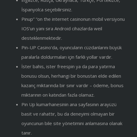
İspanyolca seçebilirsiniz.
Pinup” “on the internet casinonun mobil versiyonu
IOS’un yanı sıra Android cihazlarda weil
desteklenmektedir.
Pin-UP Casino’da, oyuncuların cüzdanlarını büyük
paralarla doldurmaları için farklı yollar vardır.
İster bahis, ister freespin ya da para yatırma
bonusu olsun, herhangi bir bonustan elde edilen
kazanç miktarında bir sınır vardır – ödeme, bonus
miktarının on katından fazla olamaz.
Pin Up kumarhanesinin ana sayfasının arayüzü
basit ve rahattır, bu da deneyimi olmayan bir
oyuncunun bile site yönetimini anlamasına olanak
tanır.