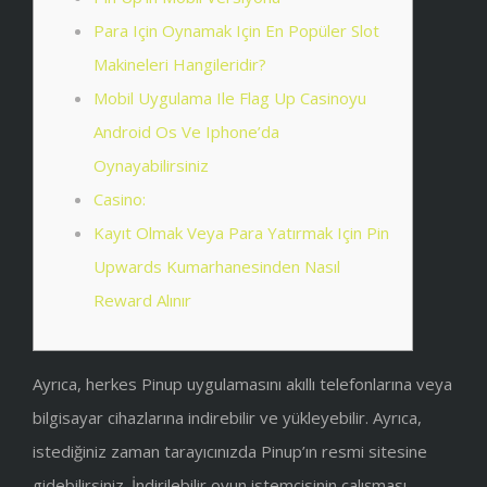
Para Için Oynamak Için En Popüler Slot
Makineleri Hangileridir?
Mobil Uygulama Ile Flag Up Casinoyu
Android Os Ve Iphone’da
Oynayabilirsiniz
Casino:
Kayıt Olmak Veya Para Yatırmak Için Pin
Upwards Kumarhanesinden Nasıl
Reward Alınır
Ayrıca, herkes Pinup uygulamasını akıllı telefonlarına veya
bilgisayar cihazlarına indirebilir ve yükleyebilir. Ayrıca,
istediğiniz zaman tarayıcınızda Pinup’ın resmi sitesine
gidebilirsiniz. İndirilebilir oyun istemcisinin çalışması,