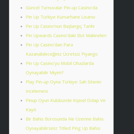
Güncel Turnuvalar Pin-up Casino’da
Pin Up Türkiye Kumarhane Lisansı
Pın Up Casino’nun Başlangıç Tarihi
Pin Upwards Casino’daki Slot Makineleri
Pin Up Casino’dan Para
Kazanabileceğiniz Ücretsiz Piyango
Pin Up Casino’yu Mobil Cihazlarda
Oynayabilir Miyim?
Play Pin-up Oyna Türkiye: Sah Sitenin
Incelemesi
Pinup Oyun Kulübünde Kişisel Dolap Ve
Kayıt
Bir Bahis Bürosunda Ne Üzerine Bahis
Oynayabilirsiniz Titled Ping Up Bahsi