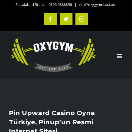
Skip
Faisalabad Branch: 0306 6888896
|
info@oxygymclub.com
to
Facebook
Twitter
Instagram
content
Pin Upward Casino Oyna
Türkiye, Pinup’un Resmi
Internet Sitesi