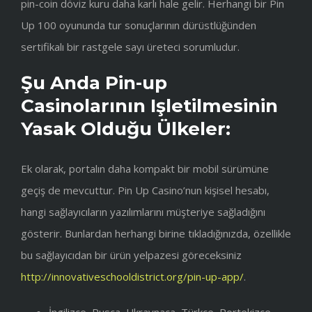
pin-coin döviz kuru daha karlı hale gelir. Herhangi bir Pin
Up 100 oyununda tur sonuçlarının dürüstlüğünden
sertifikalı bir rastgele sayı üreteci sorumludur.
Şu Anda Pin-up
Casinolarının Işletilmesinin
Yasak Olduğu Ülkeler:
Ek olarak, portalın daha kompakt bir mobil sürümüne
geçiş de mevcuttur. Pin Up Casino’nun kişisel hesabı,
hangi sağlayıcıların yazılımlarını müşteriye sağladığını
gösterir. Bunlardan herhangi birine tıkladığınızda, özellikle
bu sağlayıcıdan bir ürün yelpazesi göreceksiniz
http://innovativeschooldistrict.org/pin-up-app/
.
İngilizce, Rusça, Ukraynaca, Türkçe, Portekizce,