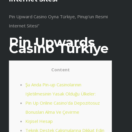
Pin Upward Casino Oyna Türkiye, Pinup’un Resmi
Internet Sitesi”
Pin Upwards
Casino Türkiye
Content
Şu Anda Pin-up Casinolarının
Işletilmesinin Yasak Olduğu Ülkeler:
Pin Up Online Casino’da Depozitosuz
Bonusları Alma Ve Çevirme
Kişisel Hesap
Teknik Destek Çalışmalarına Dikkat Edin