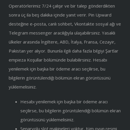
Operatörlerimiz 7/24 çalışır ve bir talep gönderdikten
sonra üç ila beş dakika içinde yanıt verir. Pin Upward
desteğine e-posta, canlı sohbet, Vkontakte sosyal ağı ve
Telegram messenger aracılığıyla ulaşabilirsiniz. Yasaklı
ülkeler arasında İngiltere, ABD, İtalya, Fransa, Cezayir,
Pakistan yer alıyor. Bununla ilgili daha fazla bilgiyi Şartlar
empieza Koşullar bölümünde bulabilirsiniz. Hesabı
yenilemek için başka bir ödeme aracı seçilirse, bu
bilgilerin görüntülendiği bölümün ekran görüntüsünü
yüklemelisiniz.
Hesabı yenilemek için başka bir ödeme aracı
seçilirse, bu bilgilerin görüntülendiği bölümün ekran
görüntüsünü yüklemelisiniz.
Senaryolu slot makineleri yoktur, tüm oyun resmi