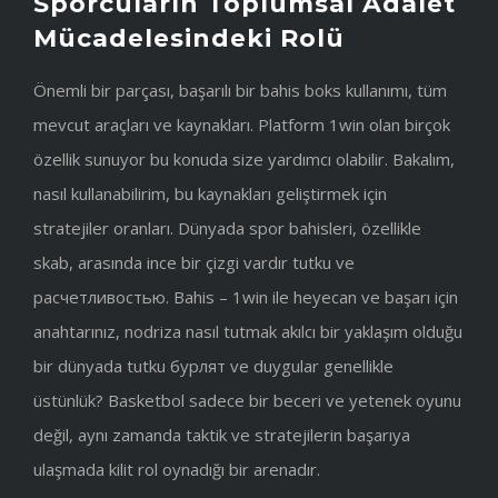
Sporcuların Toplumsal Adalet
Mücadelesindeki Rolü
Önemli bir parçası, başarılı bir bahis boks kullanımı, tüm
mevcut araçları ve kaynakları. Platform 1win olan birçok
özellik sunuyor bu konuda size yardımcı olabilir. Bakalım,
nasıl kullanabilirim, bu kaynakları geliştirmek için
stratejiler oranları. Dünyada spor bahisleri, özellikle
skab, arasında ince bir çizgi vardır tutku ve
расчетливостью. Bahis – 1win ile heyecan ve başarı için
anahtarınız, nodriza nasıl tutmak akılcı bir yaklaşım olduğu
bir dünyada tutku бурлят ve duygular genellikle
üstünlük? Basketbol sadece bir beceri ve yetenek oyunu
değil, aynı zamanda taktik ve stratejilerin başarıya
ulaşmada kilit rol oynadığı bir arenadır.