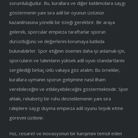
sorumluluğudur. Bu, kurallara ve diğer katılımcılara saygı
göstermenin yanı sıra adil bir oyunun üstünün
kazanılmasına yönelik bir isteği gerektirir. Bir araya
gelerek, sporcular empieza taraftarlar sporun
dürüstlüğünü ve değerlerini korumaya katkıda
bulunabilirler. Spor etiğinin önemini daha iyi anlamak için,
sporcuların ve takımların yüksek adil oyun standartlarını
sergilediği birkaç ünlü vakaya göz atalım. Bu örnekler,
kurallara uymanın sporun gelişimine nasıl ilham
verebileceğini ve etkileyebileceğini göstermektedir. Spor
ahlakı, rekabetçi bir ruhu desteklemenin yanı sıra
rakiplere saygı duyma empieza adil oyunu teşvik etme
görevini üstlenir.
Hız, cesaret ve inovasyonun bir karışımını temsil eden