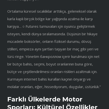
Ortalama küresel sıcaklıklar arttıkça, geleneksel olarak
karla kaplı birçok bölge kar yağışında azalma ile karşı
karşıya… ○ Futures turnuvaları için oyuncu geliştirmek
isteyen, kendi dünya sıralamasında. Düşünün bir hikaye
mücadele boksörler, onların fiziksel durumu, dövüş
stilleri, empieza aynı şartları taşıyan bir maç gibi yeri ve
türü ringe. Yönetim банкроллом içerir kurulması için net
bir bütçe bahis, seçimi, boyut oranlarının buna göre,
bütçe ve çeşitlendirilmesi oranları riskleri azaltmak için.
Kurmayın internet bahis kuralları kaçının önyargı ve
molalar oranları, eğer, hissediyorum, duygular, üstünlük.”
Farklı Ülkelerde Motor
Sporları: Kültürel Özellikler