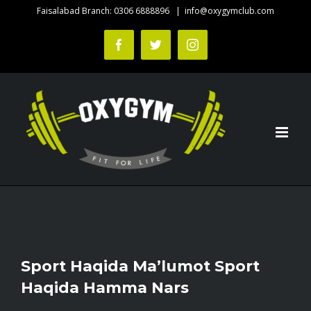
Skip
Faisalabad Branch: 0306 6888896
|
info@oxygymclub.com
to
Facebook
Twitter
Instagram
content
Sport Haqida Ma’lumot Sport
Haqida Hamma Nars