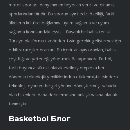
motor sporları, dünyanın en heyecan verici ve dinamik
sporlarından biridir. Bu sporun ayırt edici özelliği, farklı
ülkelerin kültürel bağlamına uyum sağlama ve uyum
sağlama konusundaki eşsiz… Başarılı bir bahis tenisi
Türkiye platformu üzerinden 1win gerekir geliştirmek için
etkili stratejiler oranları. Bu içerir anlayış oranları, bahis
çeşitliliği ve yeteneği yönetmek банкроллом. Futbol,
tarih boyunca sürekli olarak evrilmiş empieza her
dönemin teknolojik yeniliklerinden etkilenmiştir. Modern
teknoloji, oyunun the girl yönünü dönüştürmüş, sahada
olan bitenlerin daha derinlemesine anlaşılmasına olanak
tanımıştır.
Basketbol Блог