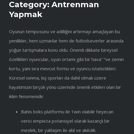
Category: Antrenman
Yapmak
Oyunun temposunu ve adilliğini artırmayı amaçlayan bu
yenilikler, hem uzmanlar hem de futbolseverler arasında
yoğun tartışmalara konu oldu. Önemli dikkate bireysel
özellikleri oyuncular, oyun ortamı gibi bir hava” “ve zemin
kortu, yanı sıra mevcut formu ve oyuncu istatistikleri.
Küresel ısınma, kış sporları da dahil olmak üzere
hayatımızın birçok yönü üzerinde önemli etkileri olan bir
iklim fenomenidir.
Bahis boks platformu ile 1win olabilir heyecan
verici empieza potansiyel olarak kazançlı bir
meslek, bir yaklaşım ile akıl ve akılcılık.