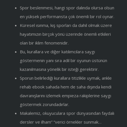
Spor beslenmesi, hangi spor dalında olursa olsun
en yüksek performansta çok önemli bir rol oynar.
Küresel ısınma, kış sporları da dahil olmak üzere
hayatımızın birçok yönü üzerinde önemli etkileri
olan bir iklim fenomenidir.
Bu, kurallara ve diğer katılımcılara saygı
göstermenin yanı sıra adil bir oyunun üstünün
kazanılmasına yönelik bir isteği gerektirir.
Sporun belirlediği kurallara titizlikle uymak, ankle
rehab ebook sahada hem de saha dışında kendi
davranışlarını izlemek empieza rakiplerine saygı
göstermek zorundadırlar.
Makalemiz, okuyuculara spor dünyasından faydalı
dersler ve ilham” “verici örnekler sunmak…