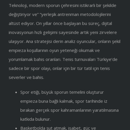
Teknoloji, modern sporun çehresini istikrarlı bir şekilde
değiştiriyor ve” “yerleşik antrenman metodolojilerini
altüst ediyor. On yıllar önce başlayan bu süreç, dijital
inovasyonun hızlı gelişimi sayesinde artık yeni zirvelere
ulaşıyor. Ana stratejisi derin analiz oyuncular, onların şekil
empieza koşullarının oyun yeteneği okumak ve
yorumlamak bahis oranları. Tenis turnuvaları Türkiye’de
sadece bir spor olayı, onlar için bir tür tatil için tenis
severler ve bahis.
Spor etiği, büyük sporun temelini oluşturur
empieza buna bağlı kalmak, spor tarihinde iz
bırakan gerçek spor kahramanlarının yaratılmasına
katkıda bulunur.
Basketbolda şut atmak, isabet, güç ve