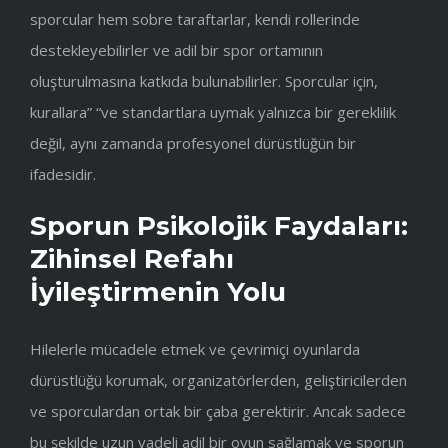
sporcular hem sobre taraftarlar, kendi rollerinde
destekleyebilirler ve adil bir spor ortamının
oluşturulmasına katkıda bulunabilirler. Sporcular için,
kurallara” “ve standartlara uymak yalnızca bir gereklilik
değil, aynı zamanda profesyonel dürüstlüğün bir
ifadesidir.
Sporun Psikolojik Faydaları:
Zihinsel Refahı
İyileştirmenin Yolu
Hilelerle mücadele etmek ve çevrimiçi oyunlarda
dürüstlüğü korumak, organizatörlerden, geliştiricilerden
ve sporculardan ortak bir çaba gerektirir. Ancak sadece
bu şekilde uzun vadeli adil bir oyun sağlamak ve sporun